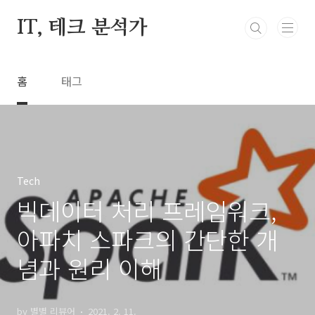
본문 바로가기
IT, 테크 분석가
홈
태그
Tech
빅데이터 처리 프레임워크,
아파치 스파크의 간단한 개
념과 원리 이해
by 별별 리뷰어
2021. 2. 11.