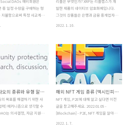
 Social DAOs 예비회원은
리플은 무엇인가? XRP는 리플랩스가 개
큰 중 일정 수량을 구매하는 형
발한 제품의 네이티브 암호화폐입니다.
를 지불함으로써 특정 사교계에
그것의 상품들은 은행과 금융 중개업자들
있습니다. 이러한 소셜 DAO는
이 사용하는 국제 화폐 및 증권 이체 서비
.
2022. 1. 10.
관심사를 공유하는 소셜 서클
스인 SWIFT와 같이 더 잘 작동하는 결제,
취할 수 있습니다. 투자자들을
자산 교환 및 송금 시스템에 사용됩니다.
 될 수도 있고, 단지 그룹 채팅
XRP는 미리 채굴되며 비트코인에 비해 덜
 생활에서 어울리는 친구들과의
복잡한 채굴 방법을 사용합니다. 이 회사
 위한 목적으로 운영될 수도
는 소셜 미디어를 활용한 P2P 신용 네트
주목할 만한 사회적 DAO는 다
워크로 설립되었습니다. 네트워크 내의
Friends with Benefits :
사용자는 은행을 우회하여 서로 대출을
FWB 토큰을 소유해야만 가입
하고 신용 한도를 개설할 수 있습니다. 비
 독점적인 소셜 클럽입니다. 주
트코인이 암호화폐 시대를 연 지 3년이 지
(DAOs) 다오의 종류와 유형 알아보기, 프로토콜 다오, 인베스트 다오
해외 NFT 게임 종류 (액시인피니티, Alien Worlds, 크립토마인즈, Splinterlands, Farmers World)
티스트, 운영자 및 매니아로 구
나고, 리플은 트랙을 바꿔 대형 기업과 금
ds With Benefits DAO 회원
융 서비스 회사가 거래의 상대자 역할을
동의 목표를 해결하기 위한 사
NFT 게임, P2E에 대해 알고 싶다면 이전
이트 이벤트, 마스터마인드 토
하는 송금 네트워크인 OpenCoin이 되었
협력) 메커니즘으로 생각할 수
글을 참고해주세요. 2022.01.05 -
점적으로 이용할..
습니다. 같은 해 자사의 암호화폐인 XRP
DAO는 의사결정, 자금 지원 및
[Blockchain] - P2E, NFT 게임을 알아야
가 출시됐는데, 800억..
가 이루어지는 방법을 지시하
하는 이유 P2E, NFT 게임을 알아야 하는
2022. 1. 7.
 관리 시스템과 결합하여 안
이유 2021년은 블록체인, P2E, 그리고