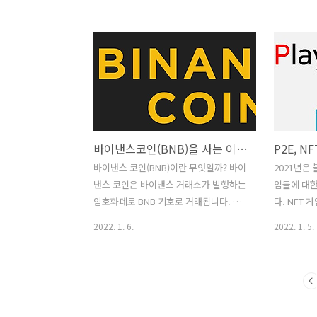
행이나 다른 기관에서 발행하거나 규제하
전한 방식으
지 않는 분산형 토큰이고, 블록체인 분산
프레임워크를
원장 기술을 사용합니다. 비트코인은 최
양한 유형이
초의 암호화폐였고 2009년부터 유통되었
커뮤니티가 
습니다. 그에 비해 이더리움은 훨씬 더 최
제안 및 
근에 개발된 가상화폐로, 2015년에 유통
메커니즘의 
되었습니다. 비트코인과 이더리움의 출시
탈중앙화 자
사이, 많은 다른 암호화폐들이 등장했습
는 밑의 게
바이낸스코인(BNB)을 사는 이유와 전망
니다. 그러나, 대부분은 비트코인의 성능
2022.01.05
을 향상시키기 위한 노력(거래 속도 향상
DAO(Dece
바이낸스 코인(BNB)이란 무엇일까? 바이
2021년은 
또는 거래의 보안 또는 익명성 향상)에 국
organiza
낸스 코인은 바이낸스 거래소가 발행하는
임들에 대한
한되었습니다. 이더리움은 비트코인보다
DAO(Decen
암호화폐로 BNB 기호로 거래됩니다. 바
다. NFT
확실히 빠릅니다. 일반적으로 트랜잭션이
이낸스 거래소는 2021년 6월 현재 초당
수집품을 들
2022. 1. 6.
2022. 1. 5.
몇 분이..
140만 건 이상의 거래를 지원하는 세계
NFT 게임
최대 암호화폐 거래소입니다. 바이낸스는
호 작용에 
거래소의 토종 암호화폐인 바이낸스 코인
게임은 당
(BNB)을 이용해 결제할 경우, 거래 수수
NFT로 나
료를 50%까지 완전히 줄여줍니다. 즉,
서 발견되는