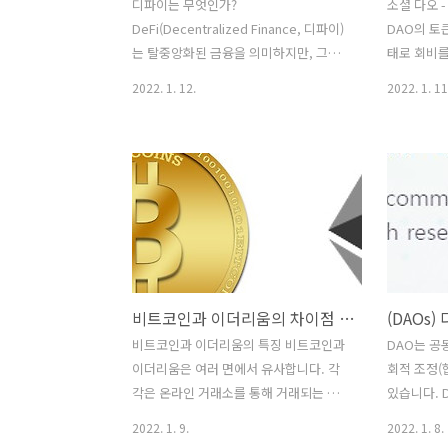
디파이는 무엇인가?
소셜 다오 -
DeFi(Decentralized Finance, 디파이)
DAO의 토
는 탈중앙화된 금융을 의미하지만, 그것
태로 회비
은 실제로 무엇을 의미할까요? 암호화폐
진입할 수 
2022. 1. 12.
2022. 1. 11
와 마찬가지로 디파이도 여러 개의 트랜
흔히 공통 
잭션을 포함하는 블록으로 구성된 블록체
의 형태를 
인 위에서 동작합니다. 블록체인의 가장
위한 그룹이
큰 장점은 해킹이나 변경이 다소 불가능
이나 실제
하기 때문에 네트워크 내에서 완전한 투
소셜 활동을
명성과 안정성을 확보할 수 있다는 것입
있습니다. 
니다. 여러 기기가 하나의 네트워크 내에
음과 같습니다. 
트랜잭션 레코드를 보관할 수 있습니다.
일정 수의 
즉, 분산형 시스템 내에서 모든 정보, 즉
할 수 있는
비트코인과 이더리움의 차이점 알아보기
권력을 보유하는 개인 또는 개인 그룹이
로 웹3 아
없습니다. 전통적으로 개인의 돈은 그동
성된 Frien
비트코인과 이더리움의 특징 비트코인과
DAO는 공
안 중앙 권한을 가진 은행에 보관되어 왔
은 토큰 게
이더리움은 여러 면에서 유사합니다. 각
회적 조정(
습니다. 게다가, 은행의 전반적인 목표는
론 등을 독
각은 온라인 거래소를 통해 거래되는 디
있습니다. 
고객들로부터 돈을 버는 것이고, 또한 거
지털 화폐로 다양한 종류의 암호화폐 지
업그레이드
2022. 1. 9.
2022. 1. 8.
래를 처리하고..
갑에 보관됩니다. 이 두 토큰 모두 중앙은
는 블록체인