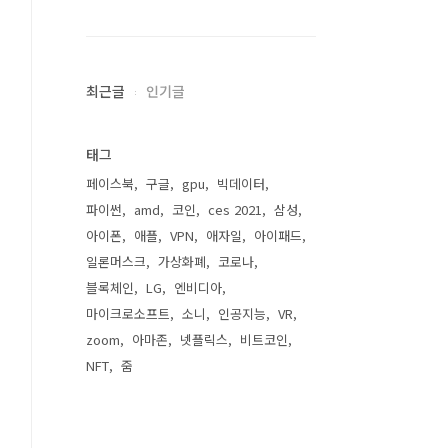
최근글
인기글
태그
페이스북
구글
gpu
빅데이터
파이썬
amd
코인
ces 2021
삼성
아이폰
애플
VPN
애자일
아이패드
일론머스크
가상화폐
코로나
블록체인
LG
엔비디아
마이크로소프트
소니
인공지능
VR
zoom
아마존
넷플릭스
비트코인
NFT
줌