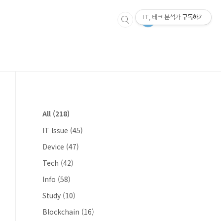
IT, 테크 분석가
구독하기
All
(218)
IT Issue
(45)
Device
(47)
Tech
(42)
Info
(58)
Study
(10)
Blockchain
(16)