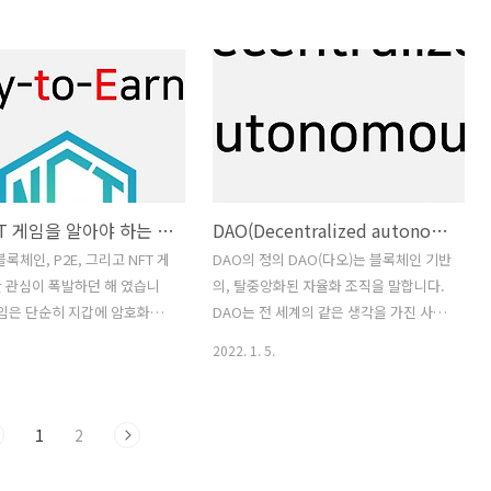
로 자금을 모을 수 있는 기술
NFT 게임들에 대한 관심이 폭발하던 해
 제공합니다. DAO에는 다
였습니다. NFT 게임은 단순히 지갑에 암
 있으며, 모두 중요한 개념을
호화폐 수집품을 들고 있는 것과는 다릅
가장 원하는 바에 따라 논의,
니다. NFT 게임은 규칙, 메커니즘, 플레이
구현하도록 보장하는 거버넌스
어 상 tech95.kr Axie Infinity 액시 인피
역할을 합니다. DAO(다오,
니티는 닌텐도의 고전 프랜차이즈인 포켓
율 조직)에 대한 상세한 정리
몬에서 영감을 받은 NFT 게임으로, 플레
시글을 확인하세요.
이어들이 가상 애완동물이 배틀을 하게
P2E, NFT 게임을 알아야 하는 이유
DAO(Decentralized autonomous organizations, 다오)의 뜻과 개념 설명
 - [Blockchain] -
하고, 캐릭터와 자산을 키우며, 매일 퀘스
ntralized autonomous
트와 다른 게임 내 활동을 수행할 수 있습
블록체인, P2E, 그리고 NFT 게
DAO의 정의 DAO(다오)는 블록체인 기반
tions, 다오)의 뜻과 개념 설명
니다. Axie는 플레이어들에게 플랫폼의
 관심이 폭발하던 해 였습니
의, 탈중앙화된 자율화 조직을 말합니다.
tralized autonomous..
통화인 SLP..
 게임은 단순히 지갑에 암호화폐
DAO는 전 세계의 같은 생각을 가진 사람
고 있는 것과는 다릅니다.
들과 일할 수 있는 효과적이고 안전한 방
2022. 1. 5.
은 규칙, 메커니즘, 플레이어 상
법입니다. 회원들에 의해 공동으로 소유
NFT를 사용합니다. 예를 들어,
되고 관리되는 인터넷 네이티브 비즈니스
신의 독특한 캐릭터나 아바타를
라고 생각하면 됩니다. 그들은 그룹의 승
1
2
타낼 수 있습니다. 게임을 하면
인 없이는 누구도 접근할 권한이 없는 내
 디지털 아이템도 NFT일 수
재된 채권을 가지고 있습니다. 결정은 제