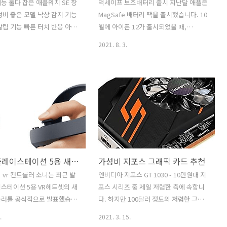
능 둘다 잡은 애플워치 SE 장
맥세이프 보조배터리 출시 지난달 애플은
성비 좋은 모델 낙상 감지 기능
MagSafe 배터리 팩을 출시했습니다. 10
알림 기능 빠른 터치 반응 아이
월에 아이폰 12가 출시되었을 때,
환성 올웨이즈 온 디스플레이
MagSafe 배터리팩은 많은 사람들이 궁
2021. 8. 3.
충전 필수 Series6 보다 덜 다
금해하는 추가 옵션이었습니다. 애플은
빠른 정보 처리 속도와 디스플
기존 아이폰 기종과 대부분의 안드로이드
e Watch를 처음 사용하거나
폰에서 사용하는 Qi 무선충전을 취하고
이전 버전에서 업그레이드하는
자석을 추가했습니다. MagSafe는
e Watch SE의 화면은 손목만
iPhone 12를 최대한 효율적으로 충전할
울 수 있고 디지털 크라운을
수 있는 완벽한 위치를 보장합니다. 또한
게 탐색할 수 있으며 대낮에
지갑, 삼각대 마운트 및 PopSocket과 같
 있다는 것만 알면 됩니다. 애플
은 여러 가지 새로운 액세서리를 사용할
4에서 처음 선보인 2가지 크기
수 있습니다. MagSafe 배터리 팩의 가격
소니의 플레이스테이션 5용 새로운 VR 컨트롤러
가성비 지포스 그래픽 카드 추천
44mm)와 더 슬림한 베젤로 이
은 99달러이고 이는 타사 마그네틱 배터
와 똑같이 생겼습니다. SE와
리 팩보다 두 배 높은 가격입니다. Apple
 vr 컨트롤러 소니는 최근 발
엔비디아 지포스 GT 1030 - 10만원대 지
 시리즈 5) 화면의 가장 큰 차
은 iOS 배터리 위젯에서 MagSafe 배터
스테이션 5용 VR헤드셋의 새
포스 시리즈 중 제일 저렴한 측에 속합니
플레이가 항상 켜져 있지 ..
리 팩의 배터리 충전량을 모니터링할 수
롤러를 공식적으로 발표했습니
다. 하지만 100달러 정도의 저렴한 그래
있는 기능처럼 ..
 새로 개발한 궤도 모형의 컨트
픽 카드에 쓸 계획이라면 고화질, 고사양
.
2021. 3. 15.
 움직임에는 제약이 없으며,
의 게임들을 하기에는 무리일 수 있습니