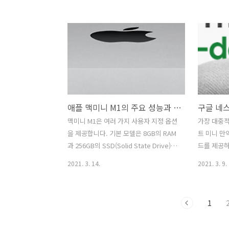
가상 현실을 모두 실현할 수 있습니다. 게
개발자에게
다가 이전 제품보다 무려 100달러 적은
만들 수 있
299달러 가격대로 판매하고 있습니다. 코
다. 디자인
로나 이후, 페이스북은 어떤 기업보다도
시키기 위해
VR을 많은 사람들이 사용할 수 있는 것에
형을 통해 
주력하고 있습니다. 장점 단점 이전 모델
컨트롤러를
보다 100달러 저렴함 더 좋은 프로세서
에는 하나의
화질 업그레이드 작아진 사이즈와 무게
각형 버튼, 
애플 맥미니 M1의 주요 성능과 장단점
배터리 수명 다양한 게임이 아직은 부족
(L2)이 
페이스북 로그인 필수 이전 모델과의 차
로스 및 원 
맥미니 M1은 여러 가지 사용자 지정 옵션
가장 대중적
이점 Quest 2는 보다 빠르고 VR에 최적
트리거 버튼(
을 제공합니다. 기본 모델은 8GB의 RAM
트 미니 만
화된 퀄컴 Snapdragon XR2 프로세서를
가 아날로그
과 256GB의 SSD(Solid State Drive)의
드를 제공
추가했으며 고해상도 디스..
햅틱 피드백 
스펙을 갖고 있으며 699달러부터 시작합
컨트롤 할 
2021. 3. 14.
2021. 3. 9.
니다. M1 미니의 RAM은 최대 16GB까지
다면, 구글 
구성할 수 있으며, 스토리지는 최대 2TB
Mini)가
까지 구성할 수 있습니다. 데모 모델의 사
볼 수 있습
1
양에는 8GB RAM과 512GB SSD가 포함
합리적인 가
되었으며 가격은 899달러였습니다. 애플
와 함께 사