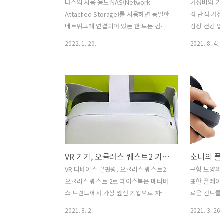
나스의 사용 용도 NAS(Network
가성비와 기
Attached Storage)를 사용하면 동일한
점 단점 가
네트워크에 연결되어 있는 한 모든 컴퓨
심장 건강 
터나 모바일 장치에서 파일에 액세스할
폰과의 호
2022. 1. 20.
2021. 8. 4.
수 있습니다. 기본적으로 NAS는 여러 스
부재 1일 1
토리지 기기(하드 드라이브 등)를 네트워
양한 기능 
크에 연결할 수 있고 동일한 네트워크 안
레이 Appl
에서 여러분 집 전체의 데이터를 NAS에
시리즈 3 
저장하고 백업할 수 있습니다. NAS를
경우 Appl
Google Drive나 Dropbox와 같은 클라
까딱하면 깨
우드 스토리지 솔루션과 비슷한 용도로
사용하여 쉽
사용할 수 있지만, 다른 점은 자신의 집 안
쉽게 볼 수
에서 호스팅할 수 있습니다. 저장소 스토
이 시리즈 
VR 기기, 오큘러스 퀘스트2 기능과 장단점 확인하기
리지는 기기들과 분리되어 있지만 여러
(40mm, 
장치와 사용자가 동시에 액세스할 수 있
전 애플워치
VR 디바이스 끝판왕, 오큘러스 퀘스트2
구형 모양의
습니다. 또한 컴퓨터에 문제가 발생하더
시리즈 6(및
오큘러스 퀘스트 2로 페이스북은 메타버
표한 플레이
라도 네트워크를 통해 다른 장치에서 파
이점은 디스
스 트랜드에서 가장 앞선 기업으로 자리
로운 컨트
일을 계속 액세스할 수 있습..
잡고 있습니다. 이전 제품보다 하드웨어
다. 이번에
2021. 8. 2.
2021. 3. 26
가 대폭 개선되어 독립 실행 및 데스크톱
롤러는 손의