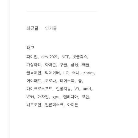
최근글
인기글
태그
파이썬
ces 2021
NFT
넷플릭스
가상화폐
아마존
구글
삼성
애플
블록체인
빅데이터
LG
소니
zoom
아이패드
코로나
페이스북
줌
마이크로소프트
인공지능
VR
amd
VPN
애자일
gpu
엔비디아
코인
비트코인
일론머스크
아이폰