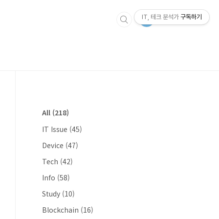
IT, 테크 분석가
구독하기
All
(218)
IT Issue
(45)
Device
(47)
Tech
(42)
Info
(58)
Study
(10)
Blockchain
(16)