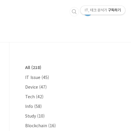
IT, 테크 분석가
구독하기
All
(218)
IT Issue
(45)
Device
(47)
Tech
(42)
Info
(58)
Study
(10)
Blockchain
(16)