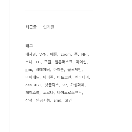
최근글
인기글
태그
애자일
VPN
애플
zoom
줌
NFT
소니
LG
구글
일론머스크
파이썬
gpu
빅데이터
아이폰
블록체인
아이패드
아마존
비트코인
엔비디아
ces 2021
넷플릭스
VR
가상화폐
페이스북
코로나
마이크로소프트
삼성
인공지능
amd
코인