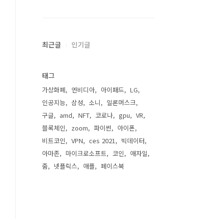
최근글
인기글
태그
가상화폐
엔비디아
아이패드
LG
인공지능
삼성
소니
일론머스크
구글
amd
NFT
코로나
gpu
VR
블록체인
zoom
파이썬
아이폰
비트코인
VPN
ces 2021
빅데이터
아마존
마이크로소프트
코인
애자일
줌
넷플릭스
애플
페이스북