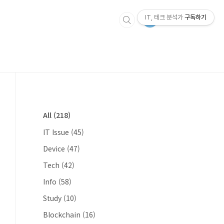
IT, 테크 분석가
구독하기
All
(218)
IT Issue
(45)
Device
(47)
Tech
(42)
Info
(58)
Study
(10)
Blockchain
(16)