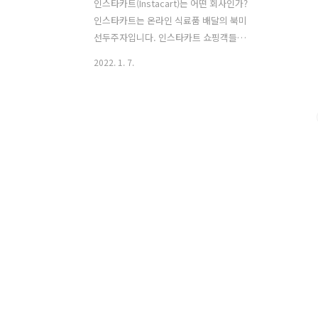
인스타카트(Instacart)는 어떤 회사인가?
인스타카트는 온라인 식료품 배달의 북미
선두주자입니다. 인스타카트 쇼핑객들은
미국과 캐나다 전역의 바쁜 사람들과 가
2022. 1. 7.
족들에게 신선한 식료품과 일상 생활 필
수품을 가져다주기 위해 당일 배달과 픽
업 서비스를 제공합니다. Instacart는 북
미의 5,500개 이상의 도시에 있는 거의
40,000개의 매장에서 고유한 브랜드 이
름을 포함하여 500개 이상의 전국, 지역
및 지역 소매업체와 제휴하여 배송하고
있습니다. 인스타카트의 배달 서비스는
미국 가정의 85%, 캐나다 가정의 70%가
이용할 수 있습니다. 이 회사의 최첨단 엔
터프라이즈 기술은 또한 세계 최대 소매
업체들의 전자 상거래 플랫폼에 힘을 실
어주며, 자사의 화이트 라벨 웹사이트, 애
플리케이션 및 제공 솔루..