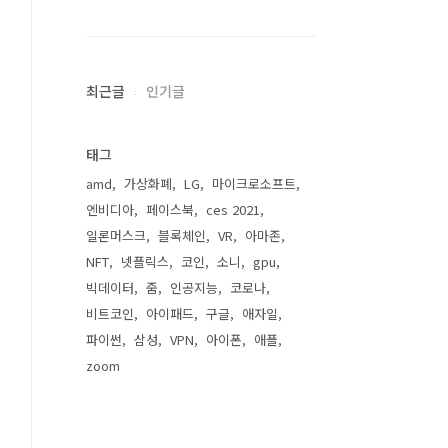
최근글
인기글
태그
amd
가상화폐
LG
마이크로소프트
엔비디아
페이스북
ces 2021
일론머스크
블록체인
VR
아마존
NFT
넷플릭스
코인
소니
gpu
빅데이터
줌
인공지능
코로나
비트코인
아이패드
구글
애자일
파이썬
삼성
VPN
아이폰
애플
zoom