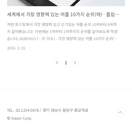
세계에서 가장 영향력 있는 어플 10가지 순위(하) - 플립보드, 인스타그램, 판도라, 구글맵스, 트위터
저번 포스팅에서 가장 영향력 있고 인기있는 어플 순위 10위부터 6위까
지 알아봤습니다. 이번에는 5위부터 1위까지의 순위를 알아보도록 하겠
습니다.2020/03/17 - [IT 이슈] - 가장 영향력 있는 어플 10가지 순위(상)
- 트립잇, 포트나이트, 듀오링고, 에버노트, 포켓몬고 5. 플립보드플립보
2020. 3. 18.
드는 2010년 iPad 출시와 동시에 iPhone에 출시되었습니다(2012년
Android). 초기 앱 스토어 시대에는 거의 다른 어떤 앱보다도 많은 화제
1
를 불러일으켰습니다. 실제로 2010년 애플에 의해 "올해의 아이패드
앱"으로 선정되었고, 2011년 중국의 그레이트 방화벽에 의해 차단될 정
도로 뉴스 집계에 큰 인기를 끌었습니다. 이러한 빠른 시작 이후, iOS와
Android 모두에서 관심사와 좋아하..
TEL. 02.1234.5678 / 경기 성남시 분당구 판교역로
© Daum Corp.