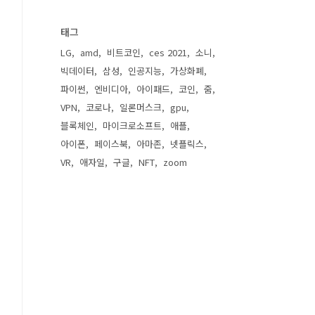
태그
LG
amd
비트코인
ces 2021
소니
빅데이터
삼성
인공지능
가상화폐
파이썬
엔비디아
아이패드
코인
줌
VPN
코로나
일론머스크
gpu
블록체인
마이크로소프트
애플
아이폰
페이스북
아마존
넷플릭스
VR
애자일
구글
NFT
zoom