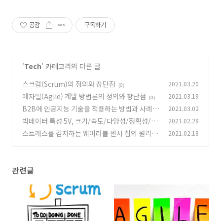
공감
구독하기
'
Tech
' 카테고리의 다른 글
스크럼(Scrum)의 정의와 장단점
2021.03.20
(0)
애자일(Agile) 개발 방법론의 정의와 장단점
2021.03.19
(0)
B2B에 인공지능 기술을 적용하는 방법과 사례
2021.03.02
빅데이터 특성 5V, 크기/속도/다양성/정확성/가
2021.02.28
(0)
치
스트레스를 감지하는 웨어러블 센서 칩의 원리
2021.02.18
(0)
(0)
관련글