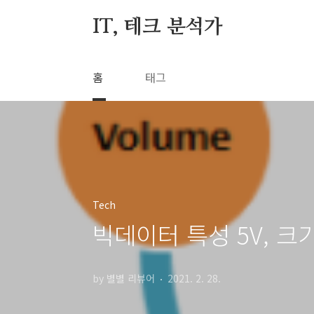
본문 바로가기
IT, 테크 분석가
홈
태그
Tech
빅데이터 특성 5V, 
by 별별 리뷰어
2021. 2. 28.