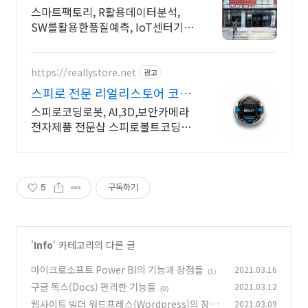
스마트팩토리, R활용데이터분석,
SW를활용한품질예측, IoT센터기
술, 파이썬활용
https://reallystore.net
광고
스피로 전문 리얼리스토어 코딩
교육을 쉽고 재밌게
스피로코딩로봇, AI,3D,보안카메라
전자제품 전문샵 스피로볼트코딩로
봇, 스피로볼트파워팩, 스피로미니
등 스피로 전문몰
5
구독하기
'
Info
' 카테고리의 다른 글
마이크로소프트 Power BI의 기능과 장점들
2021.03.16
(1)
구글 독스(Docs) 편리한 기능들
2021.03.12
(0)
웹사이트 빌더 워드프레스(Wordpress)의 장점
2021.03.09