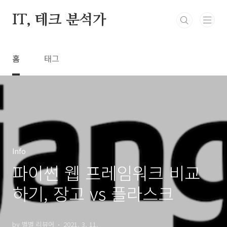
본문 바로가기
IT, 테크 분석가
홈
태그
Info
파이썬 웹 프레임워크 비교
하기, 장고 vs 플라스크
by 별별 리뷰어
2021. 3. 11.