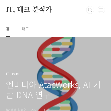
본문 바로가기
IT, 테크 분석가
홈
태그
IT Issue
엔비디아 AtacWorks, AI 기
반 DNA 연구
by 별별 리뷰어
2021. 3. 11.