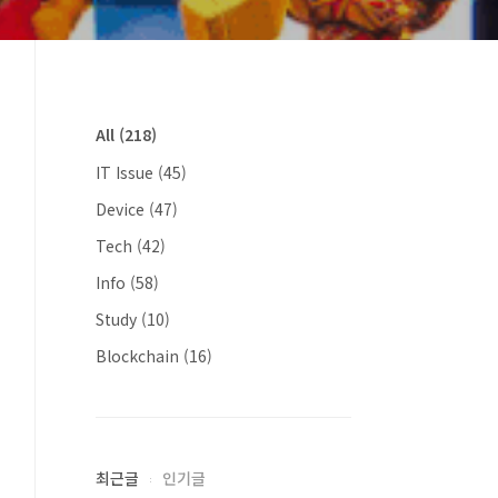
All
(218)
IT Issue
(45)
Device
(47)
Tech
(42)
Info
(58)
Study
(10)
Blockchain
(16)
최근글
인기글