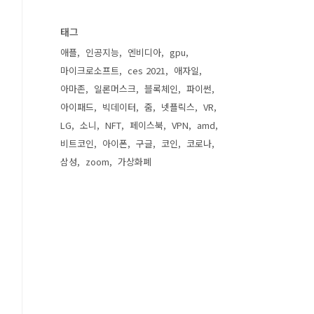
태그
애플
인공지능
엔비디아
gpu
마이크로소프트
ces 2021
애자일
아마존
일론머스크
블록체인
파이썬
아이패드
빅데이터
줌
넷플릭스
VR
LG
소니
NFT
페이스북
VPN
amd
비트코인
아이폰
구글
코인
코로나
삼성
zoom
가상화폐