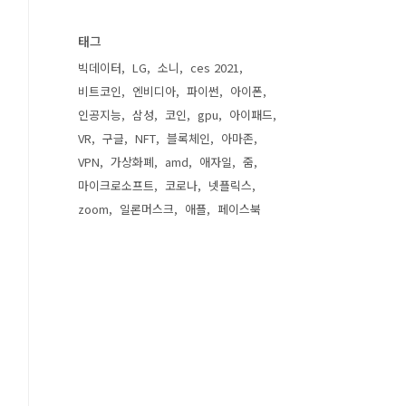
태그
빅데이터
LG
소니
ces 2021
비트코인
엔비디아
파이썬
아이폰
인공지능
삼성
코인
gpu
아이패드
VR
구글
NFT
블록체인
아마존
VPN
가상화폐
amd
애자일
줌
마이크로소프트
코로나
넷플릭스
zoom
일론머스크
애플
페이스북