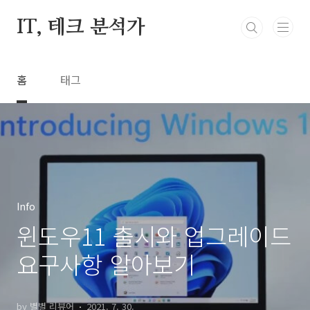
본문 바로가기
IT, 테크 분석가
홈
태그
Info
윈도우11 출시와 업그레이드
요구사항 알아보기
by 별별 리뷰어
2021. 7. 30.