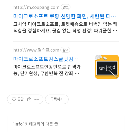
http://m.coupang.com
광고
마이크로소프트 쿠팡 선명한 화면, 세련된 디자
인
고사양 마이크로소프트, 로켓배송으로 버벅임 없는 쾌
적함을 경험하세요. 끊김 없는 작업 환경! 파워풀한 노
트북, 쿠팡에서 만나보세요.
http://www.컴스쿨.com
광고
마이크로소프트컴스쿨닷컴 당
일 신청&결제시 기프티콘!
마이크로소프트인강만으로 합격가
능, 단기완성, 무한반복 전 강좌 스마
트폰 학습가능
공감
구독하기
'
Info
' 카테고리의 다른 글