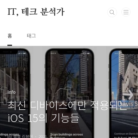
본문 바로가기
IT, 테크 분석가
홈
태그
Info
최신 디바이스에만 적용되는
iOS 15의 기능들
by 별별 리뷰어
2021. 8. 1.