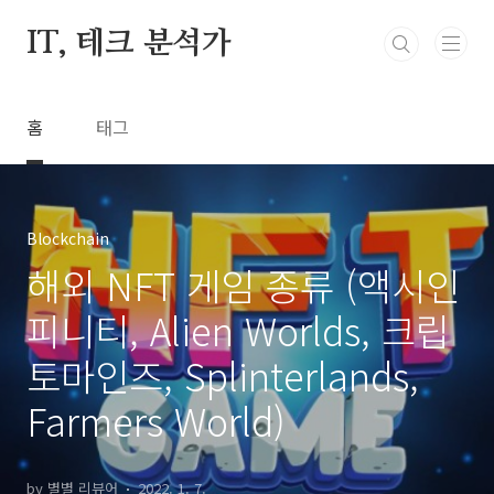
본문 바로가기
IT, 테크 분석가
홈
태그
Blockchain
해외 NFT 게임 종류 (액시인
피니티, Alien Worlds, 크립
토마인즈, Splinterlands,
Farmers World)
by 별별 리뷰어
2022. 1. 7.