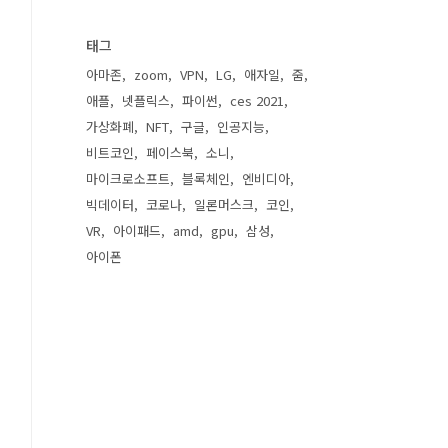
태그
아마존
zoom
VPN
LG
애자일
줌
애플
넷플릭스
파이썬
ces 2021
가상화폐
NFT
구글
인공지능
비트코인
페이스북
소니
마이크로소프트
블록체인
엔비디아
빅데이터
코로나
일론머스크
코인
VR
아이패드
amd
gpu
삼성
아이폰