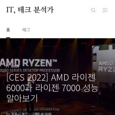
본문 바로가기
IT, 테크 분석가
홈
태그
IT Issue
[CES 2022] AMD 라이젠
6000과 라이젠 7000 성능
알아보기
by 별별 리뷰어
2022. 1. 18.