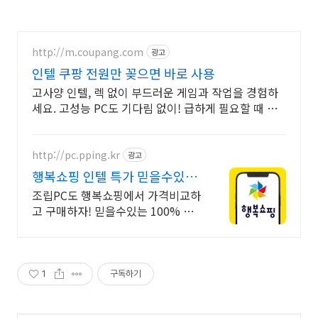
http://m.coupang.com
광고
인텔 쿠팡 전원만 꽂으면 바로 사용
고사양 인텔, 렉 없이 부드러운 게임과 작업을 경험하
세요. 고성능 PC도 기다림 없이! 급하게 필요할 때 로
켓배송으로 해결하세요.
http://pc.pping.kr
광고
행복쇼핑 인텔 특가 믿을수있는
100% 매매보호
조립PC도 행복쇼핑에서 가격비교하
고 구매하자! 믿을수있는 100% 매
매보호 전문가의 실시간 조립PC 상
담도 받고, 행복쇼핑 특가 상품도 지
금 만나 보세요
1
구독하기