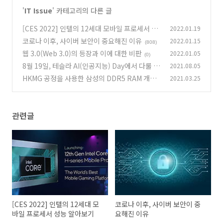
'
IT Issue
' 카테고리의 다른 글
[CES 2022] 인텔의 12세대 모바일 프로세서 성
2022.01.19
능 알아보기
코로나 이후, 사이버 보안이 중요해진 이유
2022.01.15
(3)
(808)
웹 3.0(Web 3.0)의 등장과 이에 대한 비판
2022.01.05
(0)
8월 19일, 테슬라 AI(인공지능) Day에서 다룰 주
2021.08.05
제 예상
HKMG 공정을 사용한 삼성의 DDR5 RAM 개발
2021.03.25
(0)
(0)
관련글
[CES 2022] 인텔의 12세대 모
코로나 이후, 사이버 보안이 중
바일 프로세서 성능 알아보기
요해진 이유