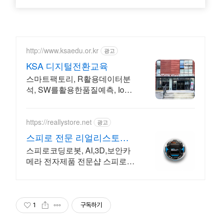
http://www.ksaedu.or.kr
광고
KSA 디지털전환교육
스마트팩토리, R활용데이터분
석, SW를활용한품질예측, IoT
센터기술, 파이썬활용
https://reallystore.net
광고
스피로 전문 리얼리스토어
코딩교육을 쉽고 재밌게
스피로코딩로봇, AI,3D,보안카
메라 전자제품 전문샵 스피로볼
트코딩로봇, 스피로볼트파워팩,
스피로미니등 스피로 전문몰
1
구독하기