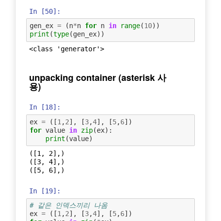
In [50]:
gen_ex
=
(
n
*
n
for
n
in
range
(
10
))
print
(
type
(
gen_ex
))
unpacking container (asterisk 사
용)
In [18]:
ex
=
([
1
,
2
],
[
3
,
4
],
[
5
,
6
])
for
value
in
zip
(
ex
):
print
(
value
)
([1, 2],)

([3, 4],)

In [19]:
# 같은 인덱스끼리 나옴
ex
=
([
1
,
2
],
[
3
,
4
],
[
5
,
6
])