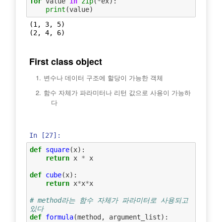
for
value
in
zip
(
*
ex
):
print
(
value
)
(1, 3, 5)

First class object
변수나 데이터 구조에 할당이 가능한 객체
함수 자체가 파라미터나 리턴 값으로 사용이 가능하
다
In [27]:
def
square
(
x
):
return
x
*
x
def
cube
(
x
):
return
x
*
x
*
x
# method라는 함수 자체가 파라미터로 사용되고 
있다
def
formula
(
method
,
argument_list
):