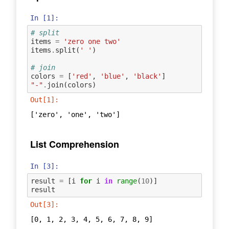
In [1]:
# split
items
=
'zero one two'
items
.
split
(
' '
)
# join
colors
=
[
'red'
,
'blue'
,
'black'
]
"-"
.
join
(
colors
)
Out[1]:
['zero', 'one', 'two']
List Comprehension
In [3]:
result
=
[
i
for
i
in
range
(
10
)]
result
Out[3]:
[0, 1, 2, 3, 4, 5, 6, 7, 8, 9]