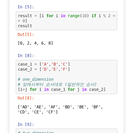
In [5]:
result
=
[
i
for
i
in
range
(
10
)
if
i
%
2
=
=
0
]
result
Out[5]:
[0, 2, 4, 6, 8]
In [8]:
case_1
=
[
'A'
,
'B'
,
'C'
]
case_2
=
[
'D'
,
'E'
,
'F'
]
# one_dimension
# 앞에서부터 순서대로 (일반적인 순서)
[
i
+
j
for
i
in
case_1
for
j
in
case_2
]
Out[8]:
['AD', 'AE', 'AF', 'BD', 'BE', 'BF', 
'CD', 'CE', 'CF']
In [9]: