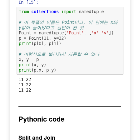
In [15]:
from
collections
import
namedtuple
# 이 튜플의 이름은 Point이고, 이 안에는 x와 
y값이 들어있다고 선언이 된 것
Point
=
namedtuple
(
'Point'
,
[
'x'
,
'y'
])
p
=
Point
(
11
,
y
=
22
)
print
(
p
[
0
],
p
[
1
])
# 이런식으로 불러와서 사용할 수 있다
x
,
y
=
p
print
(
x
,
y
)
print
(
p
.
x
,
p
.
y
)
11 22

11 22

Pythonic code
Split and Join