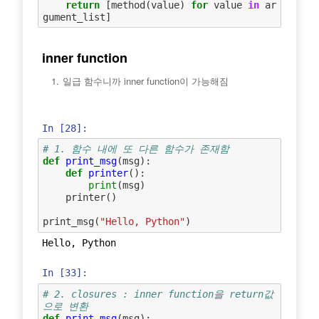
return
[
method
(
value
)
for
value
in
ar
gument_list
]
inner function
일급 함수니까 inner function이 가능해짐
In [28]:
# 1. 함수 내에 또 다른 함수가 존재함
def
print_msg
(
msg
):
def
printer
():
print
(
msg
)
printer
()
print_msg
(
"Hello, Python"
)
In [33]:
# 2. closures : inner function을 return값
으로 변환
def
print_msg
(
msg
):