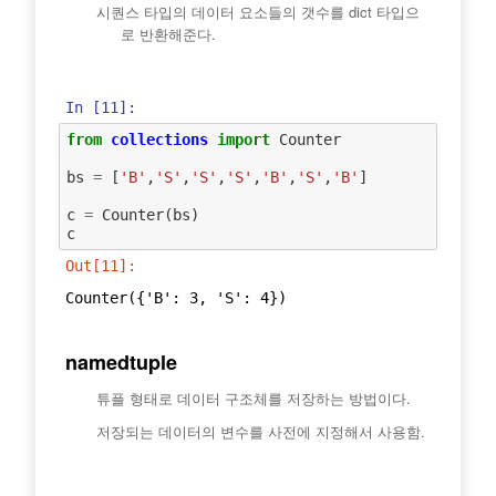
시퀀스 타입의 데이터 요소들의 갯수를 dict 타입으
로 반환해준다.
In [11]:
from
collections
import
Counter
bs
=
[
'B'
,
'S'
,
'S'
,
'S'
,
'B'
,
'S'
,
'B'
]
c
=
Counter
(
bs
)
c
Out[11]:
Counter({'B': 3, 'S': 4})
namedtuple
튜플 형태로 데이터 구조체를 저장하는 방법이다.
저장되는 데이터의 변수를 사전에 지정해서 사용함.