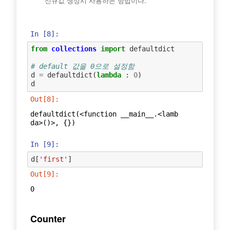
신규값 생성시 사용하는 방법이다.
In [8]:
from
collections
import
defaultdict
# default 값을 0으로 설정함
d
=
defaultdict
(
lambda
:
0
)
d
Out[8]:
defaultdict(<function __main__.<lamb
da>()>, {})
In [9]:
d
[
'first'
]
Out[9]:
0
Counter