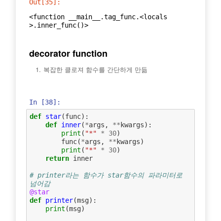
Out[35]:
<function __main__.tag_func.<locals
>.inner_func()>
decorator function
복잡한 클로져 함수를 간단하게 만듦
In [38]:
def
star
(
func
):
def
inner
(
*
args
,
**
kwargs
):
print
(
"*"
*
30
)
func
(
*
args
,
**
kwargs
)
print
(
"*"
*
30
)
return
inner
# printer라는 함수가 star함수의 파라미터로 
넘어감
@star
def
printer
(
msg
):
print
(
msg
)