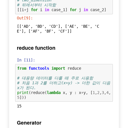
# two_dimension
# 뒤에서부터 시작함
[[
i
+
j
for
i
in
case_1
]
for
j
in
case_2
]
Out[9]:
[['AD', 'BD', 'CD'], ['AE', 'BE', 'C
E'], ['AF', 'BF', 'CF']]
reduce function
In [11]:
from
functools
import
reduce
# 대용량 데이터를 다룰 때 주로 사용함
# 처음 1과 2를 더하고(x+y) -> 더한 값이 다음 
x가 된다.
print
(
reduce
(
lambda
x
,
y
:
x
+
y
,
[
1
,
2
,
3
,
4
,
5
]))
Generator