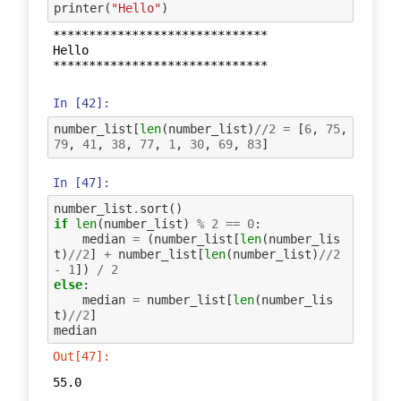
printer
(
"Hello"
)
******************************

Hello

In [42]:
number_list
[
len
(
number_list
)
//
2
=
[
6
,
75
,
79
,
41
,
38
,
77
,
1
,
30
,
69
,
83
]
In [47]:
number_list
.
sort
()
if
len
(
number_list
)
%
2
==
0
:
median
=
(
number_list
[
len
(
number_lis
t
)
//
2
]
+
number_list
[
len
(
number_list
)
//
2
-
1
])
/
2
else
:
median
=
number_list
[
len
(
number_lis
t
)
//
2
]
median
Out[47]:
55.0