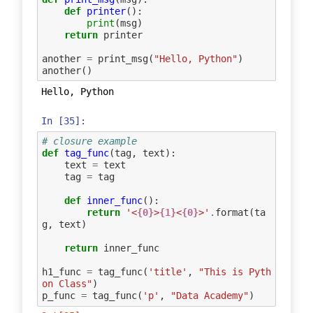
def
printer
():
print
(
msg
)
return
printer
another
=
print_msg
(
"Hello, Python"
)
another
()
In [35]:
# closure example
def
tag_func
(
tag
,
text
):
text
=
text
tag
=
tag
def
inner_func
():
return
'<
{0}
>
{1}
<
{0}
>'
.
format
(
ta
g
,
text
)
return
inner_func
h1_func
=
tag_func
(
'title'
,
"This is Pyth
on Class"
)
p_func
=
tag_func
(
'p'
,
"Data Academy"
)