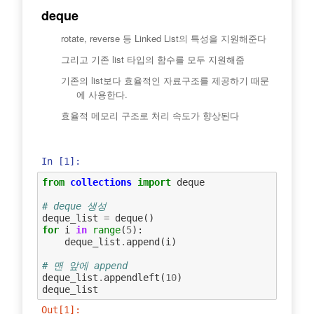
deque
rotate, reverse 등 Linked List의 특성을 지원해준다
그리고 기존 list 타입의 함수를 모두 지원해줌
기존의 list보다 효율적인 자료구조를 제공하기 때문
에 사용한다.
효율적 메모리 구조로 처리 속도가 향상된다
In [1]:
from
collections
import
deque
# deque 생성
deque_list
=
deque
()
for
i
in
range
(
5
):
deque_list
.
append
(
i
)
# 맨 앞에 append
deque_list
.
appendleft
(
10
)
deque_list
Out[1]: