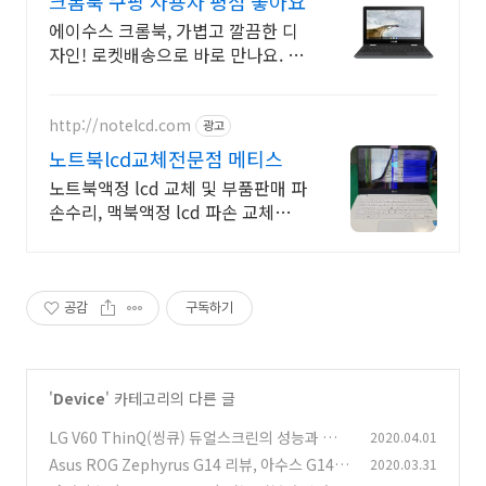
크롬북 쿠팡 사용자 평점 좋아요
에이수스 크롬북, 가볍고 깔끔한 디
자인! 로켓배송으로 바로 만나요. 용
량 걱정 없이 클라우드 활용! 어디서
나 효율적인 작업. 지금 크롬북을.
http://notelcd.com
광고
노트북lcd교체전문점 메티스
노트북액정 lcd 교체 및 부품판매 파
손수리, 맥북액정 lcd 파손 교체수리
전문
공감
구독하기
'
Device
' 카테고리의 다른 글
LG V60 ThinQ(씽큐) 듀얼스크린의 성능과 스펙
2020.04.01
알아보기
Asus ROG Zephyrus G14 리뷰, 아수스 G14와
2020.03.31
(0)