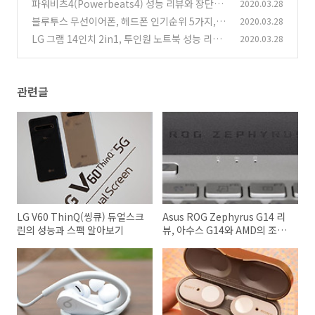
AMD의 조합으로 탄생한 노트북
파워비츠4(Powerbeats4) 성능 리뷰와 장단점
2020.03.28
(0)
알아보기, 애플의 최신 무선 이어폰
블루투스 무선이어폰, 헤드폰 인기순위 5가지, 가
2020.03.28
(0)
성비부터 명품까지 추천
LG 그램 14인치 2in1, 투인원 노트북 성능 리뷰,
2020.03.28
(0)
저렴한 가격에 대용량 배터리와 가벼운 무게
(0)
관련글
LG V60 ThinQ(씽큐) 듀얼스크
Asus ROG Zephyrus G14 리
린의 성능과 스펙 알아보기
뷰, 아수스 G14와 AMD의 조합
으로 탄생한 노트북