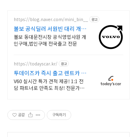
https://blog.naver.com/mini_bin__
광고
볼보 공식딜러 서원빈 대리 개
인,법인진행,전국출고전문
볼보 동대문전시장 공식영업사원 개
인구매,법인구매 전국출고 전문
https://todayscar.kr/
광고
투데이즈카 즉시 출고 렌트카 원
하는 차종, 원하는 조건
V60 실시간 특가 견적 제공! 1:1 전
담 파트너로 만족도 최상! 전문가의
1:1 맞춤 컨설팅으로 합리적으로 장
기렌트/리스를 이용해 보세요!
공감
구독하기