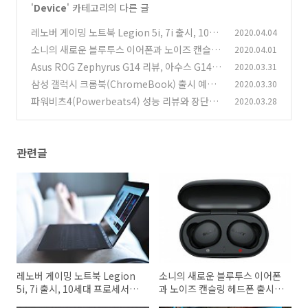
'
Device
' 카테고리의 다른 글
레노버 게이밍 노트북 Legion 5i, 7i 출시, 10세
2020.04.04
대 프로세서와 Super GPU 탑재
소니의 새로운 블루투스 이어폰과 노이즈 캔슬링
2020.04.01
(0)
헤드폰 출시, 가격과 성능은?
Asus ROG Zephyrus G14 리뷰, 아수스 G14와
2020.03.31
(0)
AMD의 조합으로 탄생한 노트북
삼성 갤럭시 크롬북(ChromeBook) 출시 예정,
2020.03.30
(0)
가격과 성능 미리 알아보기
파워비츠4(Powerbeats4) 성능 리뷰와 장단점
2020.03.28
(0)
알아보기, 애플의 최신 무선 이어폰
(0)
관련글
레노버 게이밍 노트북 Legion
소니의 새로운 블루투스 이어폰
5i, 7i 출시, 10세대 프로세서와
과 노이즈 캔슬링 헤드폰 출시,
Super GPU 탑재
가격과 성능은?