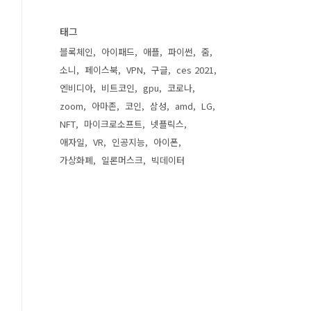
태그
블록체인
아이패드
애플
파이썬
줌
소니
페이스북
VPN
구글
ces 2021
엔비디아
비트코인
gpu
코로나
zoom
아마존
코인
삼성
amd
LG
NFT
마이크로소프트
넷플릭스
애자일
VR
인공지능
아이폰
가상화폐
일론머스크
빅데이터