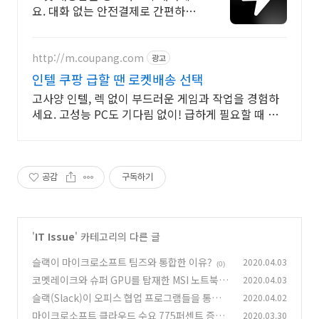
요. 대화 없는 안전결제로 간편하게!
전국 각지에서 올라오는 전국구 최
다 상품 매일 10만 개 이상의 신규
상품 업로드
http://m.coupang.com
광고
인텔 쿠팡 급할 땐 로켓배송 선택
고사양 인텔, 렉 없이 부드러운 게임과 작업을 경험하
세요. 고성능 PC도 기다림 없이! 급하게 필요할 때 로
켓배송으로 해결하세요.
공감
구독하기
'
IT Issue
' 카테고리의 다른 글
슬랙이 마이크로소프트 팀즈와 통합한 이유?
2020.04.03
(0)
코멧레이크와 슈퍼 GPU를 탑재한 MSI 노트북 출
2020.04.03
시, GS66 스텔스, GE66 라디어, Creator 17
슬랙(Slack)이 오피스 협업 프로그램들을 통합하
2020.04.02
(0)
는 앱을 출시할 예정
마이크로소프트 클라우드 수요 775퍼센트 증가
2020.03.30
(0)