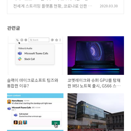
와 서비스 조정 대응 발표
전세계 스트리밍 플랫폼 현황, 코로나로 인한 급
2020.03.30
(0)
증한 트래픽
(0)
관련글
슬랙이 마이크로소프트 팀즈와
코멧레이크와 슈퍼 GPU를 탑재
통합한 이유?
한 MSI 노트북 출시, GS66 스텔
스, GE66 라디어, Creator 17