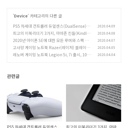
'
Device
' 카테고리의 다른 글
PS5 차세대 컨트롤러 듀얼센스(DualSense)의
2020.04.09
성능 미리보기
최고의 이북리더기 3가지, 아마존 킨들(Kindle)
2020.04.08
(0)
과 코보(Kovo) 리브라
2020년 아이폰 SE에 대한 모든 루머와 스펙 알아
2020.04.07
(0)
보기
고사양 게이밍 노트북 Razer(레이저) 블레이드
2020.04.05
(0)
15의 스펙은?
레노버 게이밍 노트북 Legion 5i, 7i 출시, 10세
2020.04.04
(0)
대 프로세서와 Super GPU 탑재
(0)
관련글
PS5 차세대 컨트롤러 듀얼센스
최고의 이북리더기 3가지, 아마