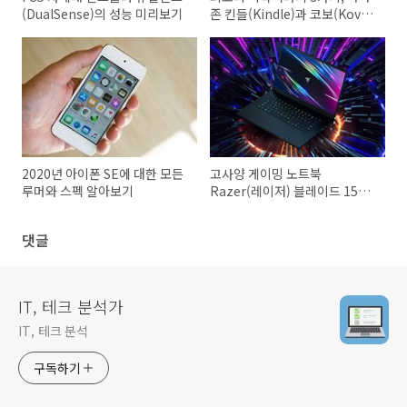
(DualSense)의 성능 미리보기
존 킨들(Kindle)과 코보(Kovo)
리브라
2020년 아이폰 SE에 대한 모든
고사양 게이밍 노트북
루머와 스펙 알아보기
Razer(레이저) 블레이드 15의
스펙은?
댓글
IT, 테크 분석가
IT, 테크 분석
구독하기