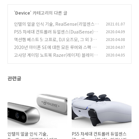
'
Device
' 카테고리의 다른 글
인텔의 얼굴 인식 기술, RealSense(리얼센스)
2021.01.07
테크
PS5 차세대 컨트롤러 듀얼센스(DualSense)의
2020.04.09
(0)
성능 미리보기
액션캠 베스트 5: 고프로, DJI 오즈모, 그 외 3가
2020.04.08
(0)
지
2020년 아이폰 SE에 대한 모든 루머와 스펙 알아
2020.04.07
(0)
보기
고사양 게이밍 노트북 Razer(레이저) 블레이드
2020.04.05
(0)
15의 스펙은?
(0)
관련글
인텔의 얼굴 인식 기술,
PS5 차세대 컨트롤러 듀얼센스