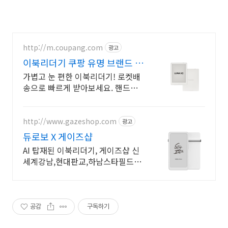
http://m.coupang.com
광고
이북리더기 쿠팡 유명 브랜드 다
모아
가볍고 눈 편한 이북리더기! 로켓배
송으로 빠르게 받아보세요. 핸드폰
대신 몰입 독서! 손목 부담 없이 오
래 읽으세요.
http://www.gazeshop.com
광고
듀로보 X 게이즈샵
AI 탑재된 이북리더기, 게이즈샵 신
세계강남,현대판교,하남스타필드에
서 만나보세요
공감
구독하기