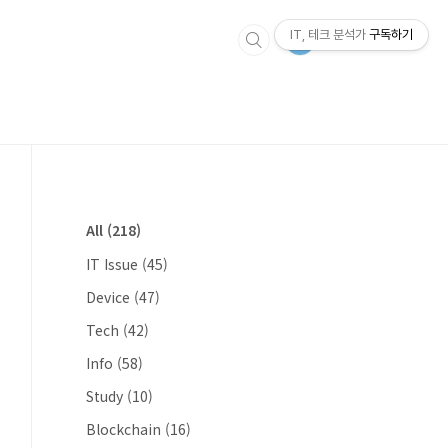
IT, 테크 분석가
구독하기
All
(218)
IT Issue
(45)
Device
(47)
Tech
(42)
Info
(58)
Study
(10)
Blockchain
(16)