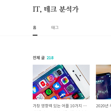
본문 바로가기
IT, 테크 분석가
홈
태그
전체 글
218
가장 영향력 있는 어플 10가지 순위(상) - 트립잇, 포트나이트, 듀오링고, 에버노트, 포켓몬고