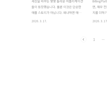
세상을 바꾸는 몇몇 놀라운 어플리케이션
BillingP
들이 등장했습니다. 물론 이것은 단순한
면, 재무 
애플 스토리가 아닙니다. 왜냐하면 애플
치를 더하기
이 만든 것은 다른 플랫폼들, 특히 안드로
개발, 비즈
2020. 3. 17.
2020. 3. 17
이드와 윈도우에도 큰 영향을 미치기 때
충원 등 올
문입니다. 이 모든 훌륭한 앱들 중에서, 우
습니다. Bil
리가 필요로 하는 것을 알지 못했던 새로
Dennis 
1
···
운 것들을 우리에게 주고, 많은 새로운 방
말하는 것과
법으로 우리를 즐겁게 해주었던 몇몇 두
다. "금융
드러진 앱들이 자연스럽게 존재해 왔습니
는 데 크게
다. 그러면 10위권까지 세어볼까요? 10.
한 수익원은
트립잇 이 작은 앱은 2007년에 웹 서비스
제공되지만,
로 출시되었습니다. 원래 iPhone이 출시
즈니스 모델
된 직후였죠. 하지만 이 앱은 앱이 되면서
고 있습니다."
큰 발전을 이루었습니다. 여행 일정표를
설문조사를 
한 곳에 정리합니다. 따라서 항공편, 호텔
다. 1. C
예약, 렌트카, 저녁 예약, 쇼 티켓 등에 대
는 혁신적인
한 확인 이메일을 T..