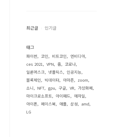
최근글
인기글
태그
파이썬
코인
비트코인
엔비디아
ces 2021
VPN
줌
코로나
일론머스크
넷플릭스
인공지능
블록체인
빅데이터
아마존
zoom
소니
NFT
gpu
구글
VR
가상화폐
마이크로소프트
아이패드
애자일
아이폰
페이스북
애플
삼성
amd
LG