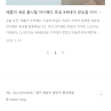
애플의 새로 출시될 아이패드 프로 4세대의 성능을 미리 알아보기 - 매직키보드, 가격, 프로세스, 카메라
오늘 오전, 애플이 트랙패드 지원과 와일드 키보드 커버가 탑재된 새로운
아이패드 프로를 발표했습니다. 최신 아이패드 프로의 가격은 11인치는
799달러, 12.9인치는 949달러로 가격대가 잡혔고 다음주부터 매장에 입
점한다고 발표했습니다. 현재 온라인으로 주문이 가능하다고 했으며, 3
2020. 3. 19.
월 25일부터 배송이 된다고 합니다. 눈 여겨볼 만한 기능은 매직키보드,
카메라 정도가 있습니다. 사이즈 및 가격대11인치와 12.9인치 사이즈는
1
모두 작년 모델과 똑같이 생겼지만, 두 모델 모두 안에 새로운 프로세서
와 새로운 카메라 시스템이 있습니다. Apple의 헤드라인 기능은 깊이 감
지 및 AR을 위한 카메라와 함께 사용할 수 있는 LIDAR 스캐너를 가지고
있다는 것입니다. 하지만 대부분의 사람들이 주목하게 될 것은 ..
TEL. 02.1234.5678 / 경기 성남시 분당구 판교역로
© Daum Corp.