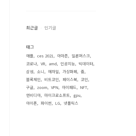
최근글
인기글
태그
애플
ces 2021
아마존
일론머스크
코로나
VR
amd
인공지능
빅데이터
삼성
소니
애자일
가상화폐
줌
블록체인
비트코인
페이스북
코인
구글
zoom
VPN
아이패드
NFT
엔비디아
마이크로소프트
gpu
아이폰
파이썬
LG
넷플릭스