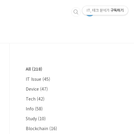
IT, 테크 분석가
구독하기
All
(218)
IT Issue
(45)
Device
(47)
Tech
(42)
Info
(58)
Study
(10)
Blockchain
(16)