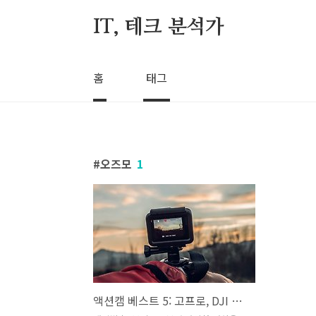
본문 바로가기
IT, 테크 분석가
홈
태그
오즈모
1
액션캠 베스트 5: 고프로, DJI 오즈모, 그 외 3가지