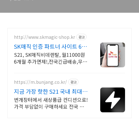
http://www.skmagic-shop.kr
광고
SK매직 인증 파트너 사이트 6개
월면제+추가사은품+공식몰
S21, SK매직비데렌탈, 월11000원
6개월 추가면제!,전국긴급배송,무료
설치
https://m.bunjang.co.kr/
광고
지금 가장 핫한 S21 국내 최대
브랜드 중고거래
번개장터에서 새상품급 컨디션으로!
가격 부담없이 구매하세요 전국 각
지에서 올라오는 전국구 최다 상품
매일 10만 개 이상의 신규 상품 업로
드