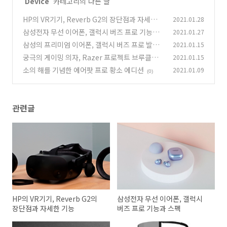
'
Device
' 카테고리의 다른 글
HP의 VR기기, Reverb G2의 장단점과 자세한
2021.01.28
기능
삼성전자 무선 이어폰, 갤럭시 버즈 프로 기능과
2021.01.27
(0)
스펙
삼성의 프리미엄 이어폰, 갤럭시 버즈 프로 발매
2021.01.15
(0)
궁극의 게이밍 의자, Razer 프로젝트 브루클린
2021.01.15
(0)
(Project Brooklyn)
소의 해를 기념한 에어팟 프로 황소 에디션
2021.01.09
(0)
(0)
관련글
HP의 VR기기, Reverb G2의
삼성전자 무선 이어폰, 갤럭시
장단점과 자세한 기능
버즈 프로 기능과 스펙