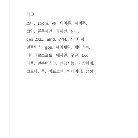
태그
소니
zoom
VR
아마존
아이폰
코인
블록체인
파이썬
NFT
ces 2021
amd
VPN
엔비디아
넷플릭스
gpu
아이패드
페이스북
마이크로소프트
애자일
구글
LG
애플
일론머스크
인공지능
가상화폐
코로나
줌
비트코인
빅데이터
삼성