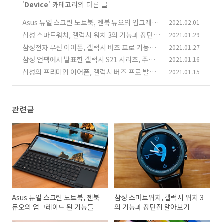
'
Device
' 카테고리의 다른 글
Asus 듀얼 스크린 노트북, 젠북 듀오의 업그레이
2021.02.01
드 된 기능들
삼성 스마트워치, 갤럭시 워치 3의 기능과 장단점
2021.01.29
(1)
알아보기
삼성전자 무선 이어폰, 갤럭시 버즈 프로 기능과
2021.01.27
(0)
스펙
삼성 언팩에서 발표한 갤럭시 S21 시리즈, 주요
2021.01.16
(0)
기능은?
삼성의 프리미엄 이어폰, 갤럭시 버즈 프로 발매
2021.01.15
(0)
(0)
관련글
Asus 듀얼 스크린 노트북, 젠북
삼성 스마트워치, 갤럭시 워치 3
듀오의 업그레이드 된 기능들
의 기능과 장단점 알아보기