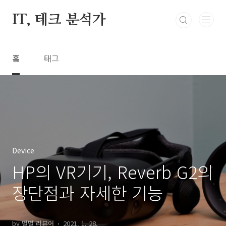
본문 바로가기
IT, 테크 분석가
홈
태그
Device
HP의 VR기기, Reverb G2의
장단점과 자세한 기능
by 별별 리뷰어
2021. 1. 28.