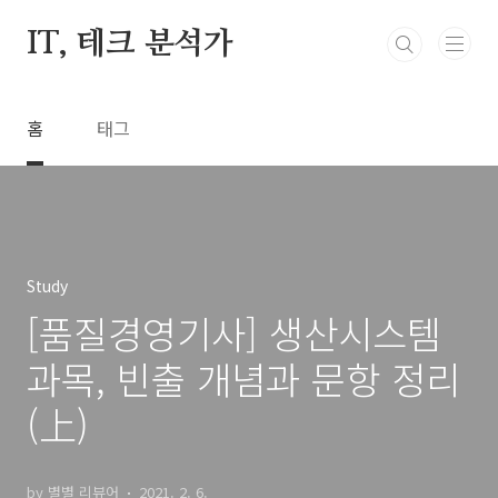
본문 바로가기
IT, 테크 분석가
홈
태그
Study
[품질경영기사] 생산시스템
과목, 빈출 개념과 문항 정리
(上)
by 별별 리뷰어
2021. 2. 6.