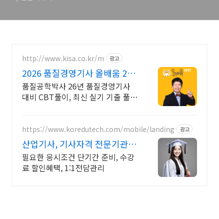
http://www.kisa.co.kr/m
광고
2026 품질경영기사 올배움 27
년1회대비 얼리버드이벤트
품질공학박사 26년 품질경영기사
대비 CBT풀이, 최신 실기 기출 풀이
업데이트 27년 1회 필기시험까지 무
조건 학습 보장! 수강기간 100일 추
가 얼리버드이벤트
https://www.koredutech.com/mobile/landing
광고
산업기사, 기사자격 전문기관 학
점은행제 한국원격평생교육원
필요한 응시조건 단기간 준비, 수강
료 할인혜택, 1:1전담관리