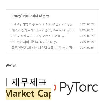
'
Study
' 카테고리의 다른 글
스팩주? 기업 인수 목적 회사란 무엇인가?
2022.01.28
(92)
[해외기업 재무제표] 시가총액, Market Capital
2022.01.27
ization
딥러닝 프레임워크, PyTorch의 장점
2022.01.27
(0)
(0)
SSL 인증서의 개념과 작동 원리
2022.01.26
(0)
[품질경영기사] 생산시스템 과목, 빈출 개념 정리
2021.02.09
(下)
(0)
관련글