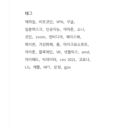
태그
애자일
비트코인
VPN
구글
일론머스크
인공지능
아마존
소니
코인
zoom
엔비디아
페이스북
파이썬
가상화폐
줌
마이크로소프트
아이폰
블록체인
VR
넷플릭스
amd
아이패드
빅데이터
ces 2021
코로나
LG
애플
NFT
삼성
gpu