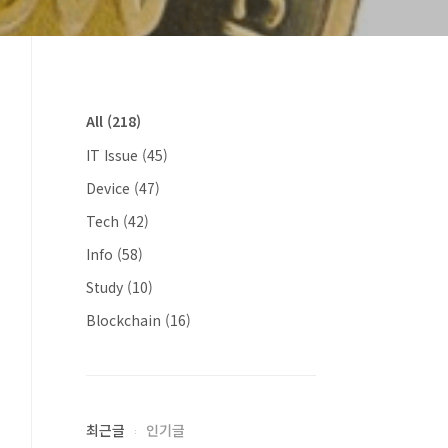
All
(218)
IT Issue
(45)
Device
(47)
Tech
(42)
Info
(58)
Study
(10)
Blockchain
(16)
최근글
인기글