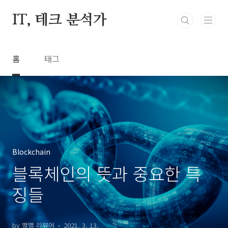
본문 바로가기
IT, 테크 분석가
홈
태그
Blockchain
블록체인의 뜻과 중요한 특
징들
by 별별 리뷰어
2021. 3. 13.