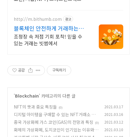
개발
http://m.bithumb.com
광고
블록체인 안전하게 거래하는법
신규 가입 시 5만원 혜택
조정장 속 저점 기회 포착! 믿을 수
있는 거래는 빗썸에서
공감
구독하기
'
Blockchain
' 카테고리의 다른 글
NFT의 뜻과 중요 특징들
2021.03.17
(0)
디지털 아이템을 구매할 수 있는 NFT거래소 사
2021.03.16
이트 목록
중국 가상화폐 가스 코인(GAS)의 전망과 특징
2021.03.12
(0)
(0)
화제의 가상화폐, 도지코인이 인기있는 이유와
2021.03.10
전망
(0)