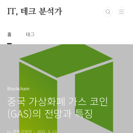
본문 바로가기
IT, 테크 분석가
홈
태그
Blockchain
중국 가상화폐 가스 코인
(GAS)의 전망과 특징
by 별별 리뷰어
2021. 3. 12.