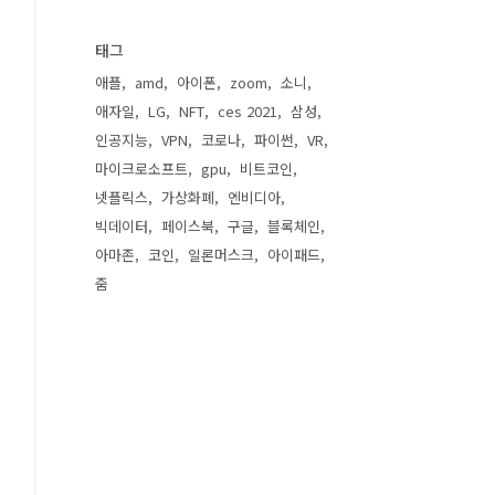
태그
애플
amd
아이폰
zoom
소니
애자일
LG
NFT
ces 2021
삼성
인공지능
VPN
코로나
파이썬
VR
마이크로소프트
gpu
비트코인
넷플릭스
가상화폐
엔비디아
빅데이터
페이스북
구글
블록체인
아마존
코인
일론머스크
아이패드
줌