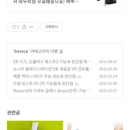
서 와우회원 무료배송으로! 버벅이
는 화면은 이제 그만! 로켓배송으로
쾌적하게 즐겨요.
1
구독하기
'
Device
' 카테고리의 다른 글
VR 기기, 오큘러스 퀘스트2 기능과 장단점 확인
2021.08.02
하기
소니의 플레이스테이션 5용 새로운 VR 컨트롤러
2021.03.26
(2)
애플 맥미니 M1의 주요 성능과 장단점
2021.03.14
(2)
(2)
구글 네스트 미니의 기능들과 장단점
2021.03.09
(3)
Razer사의 스마트 글래스 Anzu(안주) 기능과
2021.03.07
가격
(4)
관련글