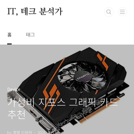
본문 바로가기
IT, 테크 분석가
홈
태그
Device
가성비 지포스 그래픽 카드
추천
by 별별 리뷰어
2021. 3. 15.