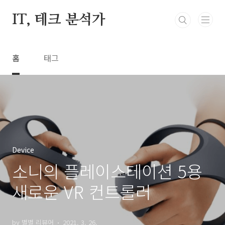
본문 바로가기
IT, 테크 분석가
홈
태그
Device
소니의 플레이스테이션 5용
새로운 VR 컨트롤러
by 별별 리뷰어
2021. 3. 26.