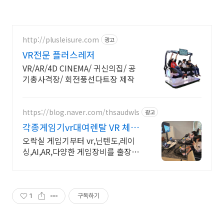
http://plusleisure.com
광고
VR전문 플러스레저
VR/AR/4D CINEMA/ 귀신의집/ 공
기총사격장/ 회전풍선다트장 제작
https://blog.naver.com/thsaudwls
광고
각종게임기vr대여렌탈 VR 체험
각종 오락기 렌탈
오락실 게임기부터 vr,닌텐도,레이
싱,AI,AR,다양한 게임장비를 출장설
치 대여
1
구독하기