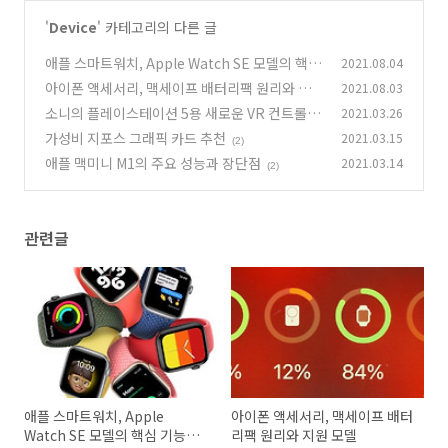
'
Device
' 카테고리의 다른 글
애플 스마트워치, Apple Watch SE 모델의 핵심
2021.08.04
기능과 장단점
아이폰 액세서리, 맥세이프 배터리팩 원리와 지
2021.08.03
(0)
원 모델
소니의 플레이스테이션 5용 새로운 VR 컨트롤러
2021.03.26
(2)
가성비 지포스 그래픽 카드 추천
2021.03.15
(2)
(2)
애플 맥미니 M1의 주요 성능과 장단점
2021.03.14
(2)
관련글
애플 스마트워치, Apple
아이폰 액세서리, 맥세이프 배터
Watch SE 모델의 핵심 기능과
리팩 원리와 지원 모델