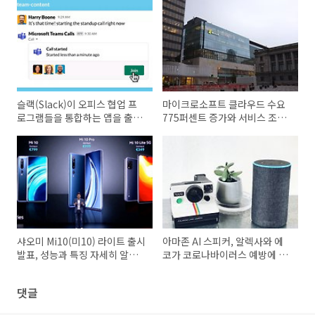
슬랙(Slack)이 오피스 협업 프
마이크로소프트 클라우드 수요
로그램들을 통합하는 앱을 출시
775퍼센트 증가와 서비스 조정
할 예정
대응 발표
샤오미 Mi10(미10) 라이트 출시
아마존 AI 스피커, 알렉사와 에
발표, 성능과 특징 자세히 알아
코가 코로나바이러스 예방에 도
보기
움을 준다.
댓글