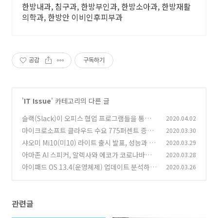
한방내과, 침구과, 한방부인과, 한방소아과, 한방재활
의학과, 한방안 이비인후피부과
공감
구독하기
'
IT Issue
' 카테고리의 다른 글
슬랙(Slack)이 오피스 협업 프로그램들을 통합하
2020.04.02
는 앱을 출시할 예정
마이크로소프트 클라우드 수요 775퍼센트 증가
2020.03.30
(0)
와 서비스 조정 대응 발표
샤오미 Mi10(미10) 라이트 출시 발표, 성능과 특
2020.03.29
(0)
징 자세히 알아보기
아마존 AI 스피커, 알렉사와 에코가 코로나바이
2020.03.28
(0)
러스 예방에 도움을 준다.
아이패드 OS 13.4(운영체제) 업데이트 분석하
2020.03.26
(0)
기, 5가지 주요 변화
(0)
관련글