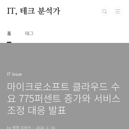
본문 바로가기
IT, 테크 분석가
홈
태그
IT Issue
마이크로소프트 클라우드 수
요 775퍼센트 증가와 서비스
조정 대응 발표
by 별별 리뷰어
2020. 3. 30.