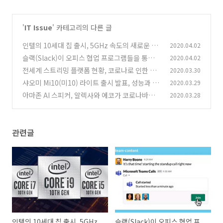
'
IT Issue
' 카테고리의 다른 글
인텔의 10세대 칩 출시, 5GHz 속도의 새로운 코
2020.04.02
어 프로세서 코멧레이크
슬랙(Slack)이 오피스 협업 프로그램들을 통합하
2020.04.02
(0)
는 앱을 출시할 예정
전세계 스트리밍 플랫폼 현황, 코로나로 인한 급
2020.03.30
(0)
증한 트래픽
샤오미 Mi10(미10) 라이트 출시 발표, 성능과 특
2020.03.29
(0)
징 자세히 알아보기
아마존 AI 스피커, 알렉사와 에코가 코로나바이
2020.03.28
(0)
러스 예방에 도움을 준다.
(0)
관련글
인텔의 10세대 칩 출시, 5GHz
슬랙(Slack)이 오피스 협업 프