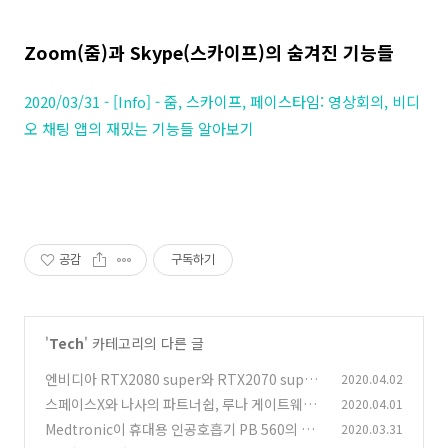
Zoom(줌)과 Skype(스카이프)의 숨겨진 기능들
2020/03/31 - [Info] - 줌, 스카이프, 페이스타임: 영상회의, 비디
오 채팅 앱의 재밌는 기능들 알아보기
공감
구독하기
'
Tech
' 카테고리의 다른 글
엔비디아 RTX2080 super와 RTX2070 super
2020.04.02
출시, 슈퍼 GPU를 적용한 노트북들
스페이스X와 나사의 파트너쉽, 루나 게이트웨이
2020.04.01
(0)
공급 임무
Medtronic이 휴대용 인공호흡기 PB 560의 소
2020.03.31
(0)