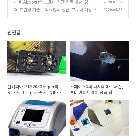
프트웨어 코드를 공개한 이유
애벗(Abbott)의 코로나 진단 키트 개발, 5분안
2020.03.29
(0)
에 진단이 가능한 테스트
3d 프린팅 기술로 의료장비 생산, 코로나 예방 마
2020.03.27
(0)
스크, 테스트키트, 호흡기
(0)
관련글
엔비디아 RTX2080 super와
스페이스X와 나사의 파트너쉽,
RTX2070 super 출시, 슈퍼
루나 게이트웨이 공급 임무
GPU를 적용한 노트북들