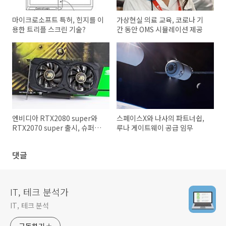
마이크로소프트 특허, 힌지를 이
가상현실 의료 교육, 코로나 기
용한 트리플 스크린 기술?
간 동안 OMS 시뮬레이션 제공
엔비디아 RTX2080 super와
스페이스X와 나사의 파트너쉽,
RTX2070 super 출시, 슈퍼
루나 게이트웨이 공급 임무
GPU를 적용한 노트북들
댓글
IT, 테크 분석가
IT, 테크 분석
구독하기