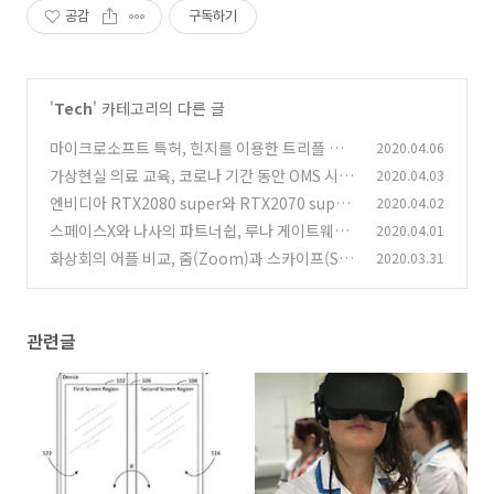
공감
구독하기
'
Tech
' 카테고리의 다른 글
마이크로소프트 특허, 힌지를 이용한 트리플 스
2020.04.06
크린 기술?
가상현실 의료 교육, 코로나 기간 동안 OMS 시뮬
2020.04.03
(0)
레이션 제공
엔비디아 RTX2080 super와 RTX2070 super
2020.04.02
(0)
출시, 슈퍼 GPU를 적용한 노트북들
스페이스X와 나사의 파트너쉽, 루나 게이트웨이
2020.04.01
(0)
공급 임무
화상회의 어플 비교, 줌(Zoom)과 스카이프(Sky
2020.03.31
(0)
pe) 알아보기
(0)
관련글