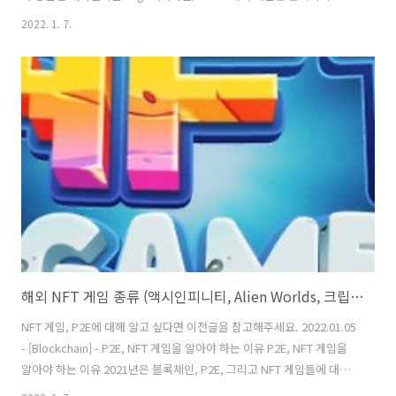
진적인 접근 방식을 기반으로 합니다. 신속한 변화를 위한 옵션은 필요할
2022. 1. 7.
때 언제든지 변경 및 반복을 수행할 수 있는 자유롭고 유연 tech95.kr 애
자일 관리 소프트웨어, 아사나와 지라의 특징 프로젝트 관리 소프트웨어
중에서 가장 대표적인 툴을 뽑으라면 아사나(Asana)와 지라(Jira)가 보
통 선택됩니다. 두 방법 모두 그 자체로 훌륭하고 민첩한 팀을 위한 소프
트웨어라는데 매우 적합하지만, 서로 다른 접근 방식을 통해 차별화됩니
다. Jira는 소규모 소프트웨어 개발 ..
해외 NFT 게임 종류 (액시인피니티, Alien Worlds, 크립토마인즈, Splinterlands, Farmers World)
NFT 게임, P2E에 대해 알고 싶다면 이전글을 참고해주세요. 2022.01.05
- [Blockchain] - P2E, NFT 게임을 알아야 하는 이유 P2E, NFT 게임을
알아야 하는 이유 2021년은 블록체인, P2E, 그리고 NFT 게임들에 대한
관심이 폭발하던 해 였습니다. NFT 게임은 단순히 지갑에 암호화폐 수집