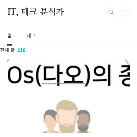
본문 바로가기
IT, 테크 분석가
홈
태그
전체 글
218