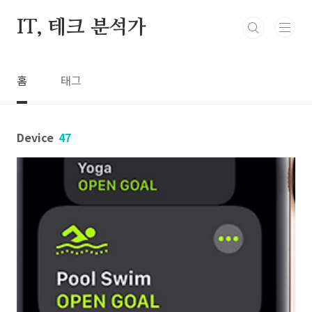
본문 바로가기
IT, 테크 분석가
홈
태그
Device
47