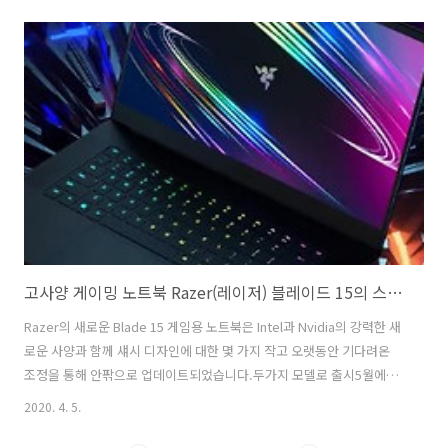
하겠다는 애플의 새로운 약속을 알리는 신호이다. 하지만 세계가 코로나
바이러스 대유행 중이기 때문에, 정확한 출시 날짜와 예상했던 4월 22일
선적 날짜가 바뀔 수 있습니다. 광범위한 스마트폰과 가전업계와 함께 애
플은 이미 미국과 중국의 분기별 매출 지침과 점포 폐쇄를 강요한 코로나
바이러스로 인한 광범위한 공급망 붕괴와 씨름하고 있습니다. 하지만 애
플이 봄에 곧 출시될 때까지, 여러분에게 아이폰 SE에 대해 무엇을 기대
해야 할..
고사양 게이밍 노트북 Razer(레이저) 블레이드 15의 스펙은?
Razer의 새로운 Blade 15 게임용 노트북은 Intel과 Nvidia의 강력한 새
로운 사양과 함께 섀시 디자인에 대한 몇 가지 작고 오랫동안 기다려온
조정을 통해 안팎으로 업데이트되었습니다.두가지 모델로 출시5월에는
1,600달러의 기본 모델과 업그레이드된 "고급" 모델이라는 두 가지 모델
2020. 4. 5.
이 출시될 예정이며, 그 중 하나는 Intel의 10세대 i7-10875H 8코어
CPU(기본 속도 2.3GHz, 터보 속도 5.1GHz)를 탑재할 예정입니다. 그래